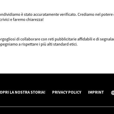
ondividiamo è stato accuratamente verificato. Crediamo nel potere
rivici e faremo chiarezza!
ogliosi di collaborare con reti pubblicitarie affidabili e di segna
mpegniamo a rispettare i più alti standard etici.
OPRI LA NOSTRA STORIA!
PRIVACY POLICY
IMPRINT