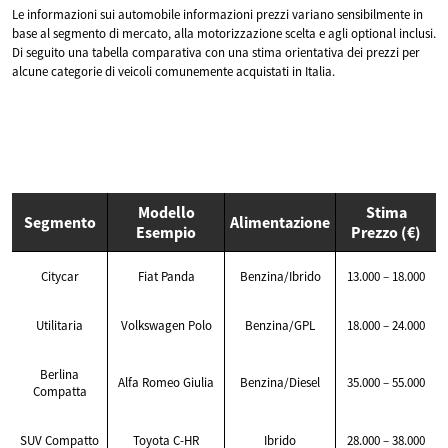
Le informazioni sui automobile informazioni prezzi variano sensibilmente in
base al segmento di mercato, alla motorizzazione scelta e agli optional inclusi.
Di seguito una tabella comparativa con una stima orientativa dei prezzi per
alcune categorie di veicoli comunemente acquistati in Italia.
Modello
Stima
Segmento
Alimentazione
Esempio
Prezzo (€)
Citycar
Fiat Panda
Benzina/Ibrido
13.000 – 18.000
Utilitaria
Volkswagen Polo
Benzina/GPL
18.000 – 24.000
Berlina
Alfa Romeo Giulia
Benzina/Diesel
35.000 – 55.000
Compatta
SUV Compatto
Toyota C-HR
Ibrido
28.000 – 38.000