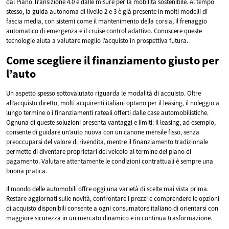
dal Piano Transizione 4.0 e dalle misure per la mobilità sostenibile. Al tempo
stesso, la guida autonoma di livello 2 e 3 è già presente in molti modelli di
fascia media, con sistemi come il mantenimento della corsia, il frenaggio
automatico di emergenza e il cruise control adattivo. Conoscere queste
tecnologie aiuta a valutare meglio l’acquisto in prospettiva futura.
Come scegliere il finanziamento giusto per
l’auto
Un aspetto spesso sottovalutato riguarda le modalità di acquisto. Oltre
all’acquisto diretto, molti acquirenti italiani optano per il leasing, il noleggio a
lungo termine o i finanziamenti rateali offerti dalle case automobilistiche.
Ognuna di queste soluzioni presenta vantaggi e limiti: il leasing, ad esempio,
consente di guidare un’auto nuova con un canone mensile fisso, senza
preoccuparsi del valore di rivendita, mentre il finanziamento tradizionale
permette di diventare proprietari del veicolo al termine del piano di
pagamento. Valutare attentamente le condizioni contrattuali è sempre una
buona pratica.
Il mondo delle automobili offre oggi una varietà di scelte mai vista prima.
Restare aggiornati sulle novità, confrontare i prezzi e comprendere le opzioni
di acquisto disponibili consente a ogni consumatore italiano di orientarsi con
maggiore sicurezza in un mercato dinamico e in continua trasformazione.